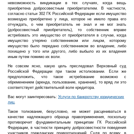
невозможность виндикации в тех случаях, когда вещь
приобретена добросовестным приобретателем. В частности,
согласно статьи 302 ГК Российской Федерации если имущество
возмездно приобретено у лица, которое не имело права его
отчуждать, о чем приобретатель не знал и не мог знать
(добросовестный приобретатель), то собственник вправе
истребовать это имущество от приобретателя в случае, когда
имущество утеряно собственником или лицом, которому
имущество было передано собственником во владение, либо
похищено у того или другого, либо выбыло из их владения
иным путем помимо их воли.
Не совсем ясно, какую цель преследовал Верховный суд
Российской Федерации при таком истолковании. Если же
предположить, что такое истребование возможно с
обременением (аренда, пользование, хранение), то вряд ли это
соответствует действительной воле кредитора.
Вас могут заинтересовать:
Услуги по банкротству юридических
лиц
.
Такое толкование, безусловно, не может расцениваться в
качестве надлежащего образца правоприменения, поскольку
противоречит фундаментальным принципам ГК Российской
Федерации, в частности принципу добросовестности поведения
участников гражданских правоотношений. Судя по всему, в