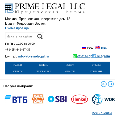
Москва, Пресненская набережная дом 12.
Башня Федерация Восток
Схема проезда
Пн-Пт с 10:00 до 20:00
РУС
ENG
+7 (495)
649–87–37
E–mail:
info@primelegal.ru
WhatsApp
Telegram
главная
юристы
услуги
отзывы
клиенты
публикации
отрасли
контакты
Нас уже выбрали:
Все клиенты