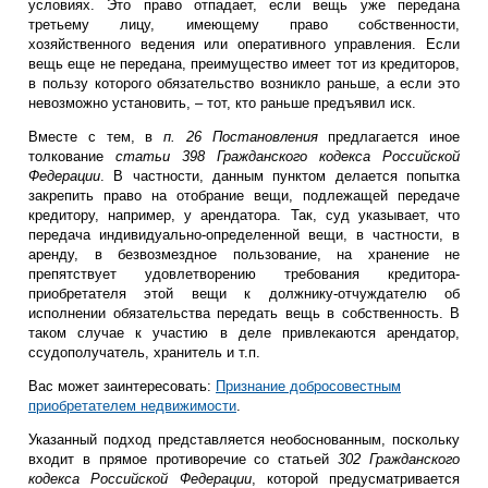
условиях. Это право отпадает, если вещь уже передана
третьему лицу, имеющему право собственности,
хозяйственного ведения или оперативного управления. Если
вещь еще не передана, преимущество имеет тот из кредиторов,
в пользу которого обязательство возникло раньше, а если это
невозможно установить, ‒ тот, кто раньше предъявил иск.
Вместе с тем, в
п. 26 Постановления
предлагается иное
толкование
статьи 398 Гражданского кодекса Российской
Федерации
. В частности, данным пунктом делается попытка
закрепить право на отобрание вещи, подлежащей передаче
кредитору, например, у арендатора. Так, суд указывает, что
передача индивидуально-определенной вещи, в частности, в
аренду, в безвозмездное пользование, на хранение не
препятствует удовлетворению требования кредитора-
приобретателя этой вещи к должнику-отчуждателю об
исполнении обязательства передать вещь в собственность. В
таком случае к участию в деле привлекаются арендатор,
ссудополучатель, хранитель и т.п.
Вас может заинтересовать:
Признание добросовестным
приобретателем недвижимости
.
Указанный подход представляется необоснованным, поскольку
входит в прямое противоречие со статьей
302 Гражданского
кодекса Российской Федерации
, которой предусматривается