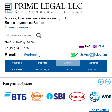
Москва, Пресненская набережная дом 12.
Башня Федерация Восток
Схема проезда
Пн-Пт с 10:00 до 20:00
РУС
ENG
+7 (495)
649–87–37
E–mail:
info@primelegal.ru
WhatsApp
Telegram
главная
юристы
услуги
отзывы
клиенты
публикации
отрасли
контакты
Нас уже выбрали:
Все клиенты