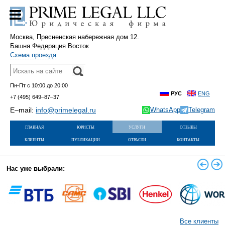
Москва, Пресненская набережная дом 12.
Башня Федерация Восток
Схема проезда
Пн-Пт с 10:00 до 20:00
РУС
ENG
+7 (495)
649–87–37
E–mail:
info@primelegal.ru
WhatsApp
Telegram
главная
юристы
услуги
отзывы
клиенты
публикации
отрасли
контакты
Нас уже выбрали:
Все клиенты