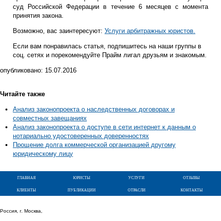
суд Российской Федерации в течение 6 месяцев с момента
принятия закона.
Возможно, вас заинтересуют:
Услуги арбитражных юристов.
Если вам понравилась статья, подпишитесь на наши группы в
соц. сетях и порекомендуйте Прайм лигал друзьям и знакомым.
опубликовано:
15.07.2016
Читайте также
Анализ законопроекта о наследственных договорах и
совместных завещаниях
Анализ законопроекта о доступе в сети интернет к данным о
нотариально удостоверенных доверенностях
Прощение долга коммерческой организацией другому
юридическому лицу
главная
юристы
услуги
отзывы
клиенты
публикации
отрасли
контакты
Россия, г. Москва,