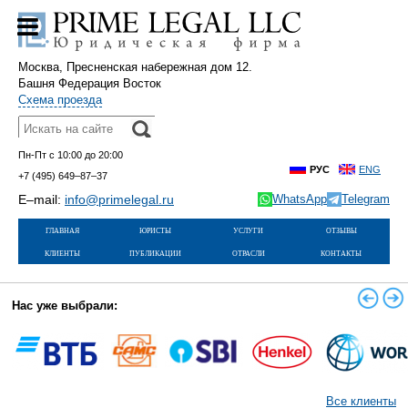
Москва, Пресненская набережная дом 12.
Башня Федерация Восток
Схема проезда
Пн-Пт с 10:00 до 20:00
РУС
ENG
+7 (495)
649–87–37
E–mail:
info@primelegal.ru
WhatsApp
Telegram
главная
юристы
услуги
отзывы
клиенты
публикации
отрасли
контакты
Нас уже выбрали:
Все клиенты