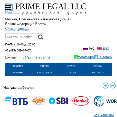
Москва, Пресненская набережная дом 12.
Башня Федерация Восток
Схема проезда
Пн-Пт с 10:00 до 20:00
РУС
ENG
+7 (495)
649–87–37
E–mail:
info@primelegal.ru
WhatsApp
Telegram
главная
юристы
услуги
отзывы
клиенты
публикации
отрасли
контакты
Нас уже выбрали:
Все клиенты