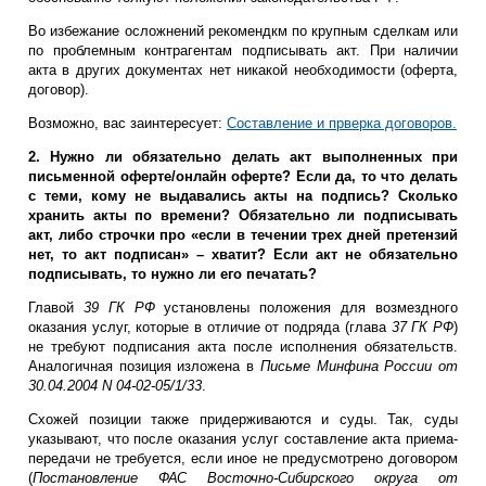
Во избежание осложнений рекомендкм по крупным сделкам или
по проблемным контрагентам подписывать акт. При наличии
акта в других документах нет никакой необходимости (оферта,
договор).
Возможно, вас заинтересует:
Составление и прверка договоров.
2. Нужно ли обязательно делать акт выполненных при
письменной оферте/онлайн оферте? Если да, то что делать
с теми, кому не выдавались акты на подпись? Сколько
хранить акты по времени? Обязательно ли подписывать
акт, либо строчки про «если в течении трех дней претензий
нет, то акт подписан» – хватит? Если акт не обязательно
подписывать, то нужно ли его печатать?
Главой
39 ГК РФ
установлены положения для возмездного
оказания услуг, которые в отличие от подряда (глава
37 ГК РФ
)
не требуют подписания акта после исполнения обязательств.
Аналогичная позиция изложена в
Письме Минфина России от
30.04.2004 N 04-02-05/1/33
.
Схожей позиции также придерживаются и суды. Так, суды
указывают, что после оказания услуг составление акта приема-
передачи не требуется, если иное не предусмотрено договором
(
Постановление ФАС Восточно-Сибирского округа от