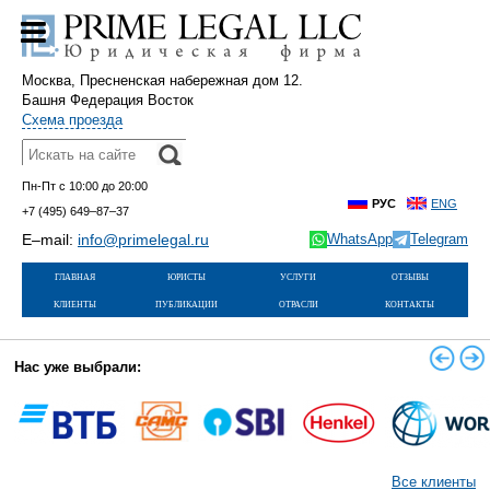
Москва, Пресненская набережная дом 12.
Башня Федерация Восток
Схема проезда
Пн-Пт с 10:00 до 20:00
РУС
ENG
+7 (495)
649–87–37
E–mail:
info@primelegal.ru
WhatsApp
Telegram
главная
юристы
услуги
отзывы
клиенты
публикации
отрасли
контакты
Нас уже выбрали:
Все клиенты