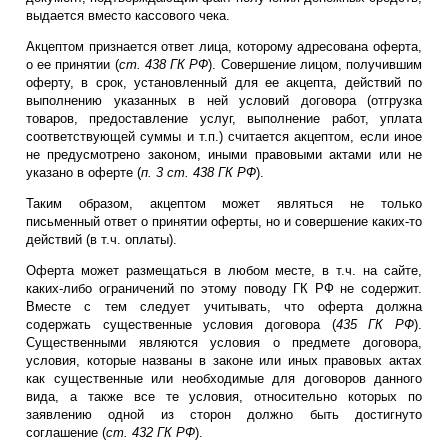
выдается вместо кассового чека.
Акцептом признается ответ лица, которому адресована оферта,
о ее принятии (
ст. 438 ГК РФ
). Совершение лицом, получившим
оферту, в срок, установленный для ее акцепта, действий по
выполнению указанных в ней условий договора (отгрузка
товаров, предоставление услуг, выполнение работ, уплата
соответствующей суммы и т.п.) считается акцептом, если иное
не предусмотрено законом, иными правовыми актами или не
указано в оферте (
п. 3 ст. 438 ГК РФ
).
Таким образом, акцептом может являться не только
письменный ответ о принятии оферты, но и совершение каких-то
действий (в т.ч. оплаты).
Оферта может размещаться в любом месте, в т.ч. на сайте,
каких-либо ограничений по этому поводу ГК РФ не содержит.
Вместе с тем следует учитывать, что оферта должна
содержать существенные условия договора (
435 ГК РФ
).
Существенными являются условия о предмете договора,
условия, которые названы в законе или иных правовых актах
как существенные или необходимые для договоров данного
вида, а также все те условия, относительно которых по
заявлению одной из сторон должно быть достигнуто
соглашение (
ст. 432 ГК РФ
).