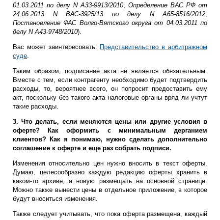
01.03.2011 по делу N А33-9913/2010
,
Определение ВАС РФ от
24.06.2013 N ВАС-3925/13 по делу N А65-8516/2012
,
Постановление ФАС Волго-Вятского округа от 04.03.2011 по
делу N А43-9748/2010
).
Вас может заинтересовать:
Представительство в арбитражном
суде
.
Таким образом, подписание акта не является обязательным.
Вместе с тем, если контрагенту необходимо будет подтвердить
расходы, то, вероятнее всего, он попросит предоставить ему
акт, поскольку без такого акта налоговые органы вряд ли учтут
такие расходы.
3. Что делать, если меняются цены или другие условия в
оферте? Как оформить с минимальным дерганием
клиентов? Как я понимаю, нужно сделать дополнительно
соглашение к оферте и еще раз собрать подписи.
Изменения относительно цен нужно вносить в текст оферты.
Думаю, целесообразно каждую редакцию оферты хранить в
каком-то архиве, а новую размещать на основной странице.
Можно также вынести цены в отдельное приложение, в которое
будут вноситься изменения.
Также следует учитывать, что пока оферта размещена, каждый