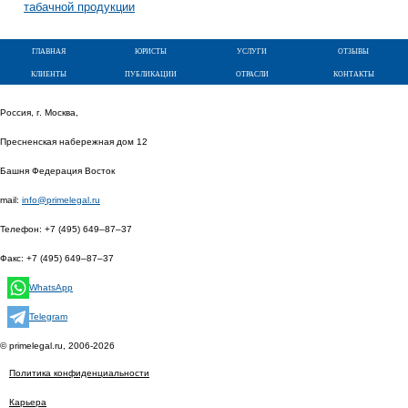
табачной продукции
главная
юристы
услуги
отзывы
клиенты
публикации
отрасли
контакты
Россия, г. Москва,
Пресненская набережная дом 12
Башня Федерация Восток
mail:
info@primelegal.ru
Телефон:
+7 (495) 649–87–37
Факс:
+7 (495) 649–87–37
WhatsApp
Telegram
© primelegal.ru, 2006-2026
Политика конфиденциальности
Карьера