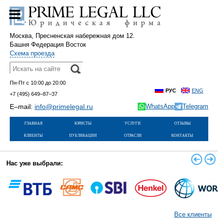
Москва, Пресненская набережная дом 12.
Башня Федерация Восток
Схема проезда
Пн-Пт с 10:00 до 20:00
РУС
ENG
+7 (495)
649–87–37
E–mail:
info@primelegal.ru
WhatsApp
Telegram
главная
юристы
услуги
отзывы
клиенты
публикации
отрасли
контакты
Нас уже выбрали:
Все клиенты