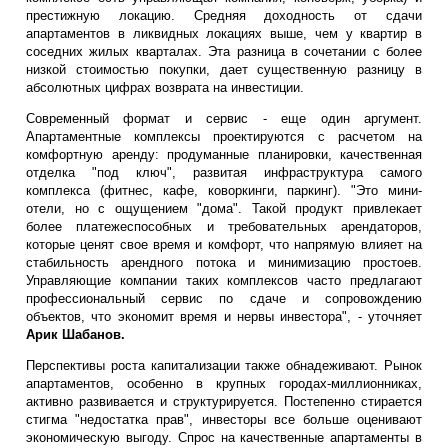
престижную локацию. Средняя доходность от сдачи
апартаментов в ликвидных локациях выше, чем у квартир в
соседних жилых кварталах. Эта разница в сочетании с более
низкой стоимостью покупки, дает существенную разницу в
абсолютных цифрах возврата на инвестиции.
Современный формат и сервис - еще один аргумент.
Апартаментные комплексы проектируются с расчетом на
комфортную аренду: продуманные планировки, качественная
отделка "под ключ", развитая инфраструктура самого
комплекса (фитнес, кафе, коворкинги, паркинг). "Это мини-
отели, но с ощущением "дома". Такой продукт привлекает
более платежеспособных и требовательных арендаторов,
которые ценят свое время и комфорт, что напрямую влияет на
стабильность арендного потока и минимизацию простоев.
Управляющие компании таких комплексов часто предлагают
профессиональный сервис по сдаче и сопровождению
объектов, что экономит время и нервы инвестора", - уточняет
Арик Шабанов.
Перспективы роста капитализации также обнадеживают. Рынок
апартаментов, особенно в крупных городах-миллионниках,
активно развивается и структурируется. Постепенно стирается
стигма "недостатка прав", инвесторы все больше оценивают
экономическую выгоду. Спрос на качественные апартаменты в