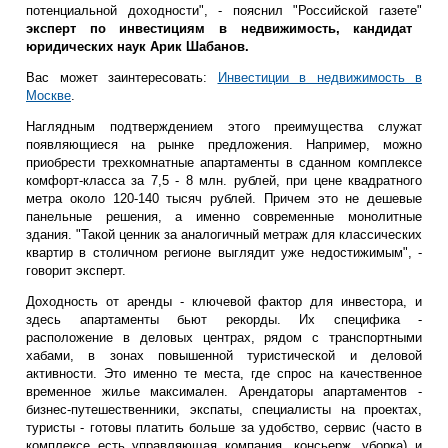
потенциальной доходности", - пояснил "Российской газете"
эксперт по инвестициям в недвижимость, кандидат
юридических наук Арик Шабанов.
Вас может заинтересовать:
Инвестиции в недвижимость в
Москве
.
Наглядным подтверждением этого преимущества служат
появляющиеся на рынке предложения. Например, можно
приобрести трехкомнатные апартаменты в сданном комплексе
комфорт-класса за 7,5 - 8 млн. рублей, при цене квадратного
метра около 120-140 тысяч рублей. Причем это не дешевые
панельные решения, а именно современные монолитные
здания. "Такой ценник за аналогичный метраж для классических
квартир в столичном регионе выглядит уже недостижимым", -
говорит эксперт.
Доходность от аренды - ключевой фактор для инвестора, и
здесь апартаменты бьют рекорды. Их специфика -
расположение в деловых центрах, рядом с транспортными
хабами, в зонах повышенной туристической и деловой
активности. Это именно те места, где спрос на качественное
временное жилье максимален. Арендаторы апартаментов -
бизнес-путешественники, экспаты, специалисты на проектах,
туристы - готовы платить больше за удобство, сервис (часто в
комплексе есть управляющая компания, консьерж, уборка) и