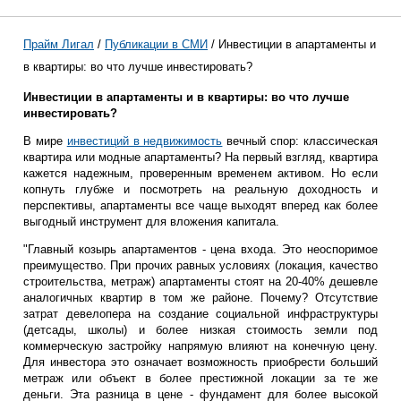
Прайм Лигал
/
Публикации в СМИ
/ Инвестиции в апартаменты и
в квартиры: во что лучше инвестировать?
Инвестиции в апартаменты и в квартиры: во что лучше
инвестировать?
В мире
инвестиций в недвижимость
вечный спор: классическая
квартира или модные апартаменты? На первый взгляд, квартира
кажется надежным, проверенным временем активом. Но если
копнуть глубже и посмотреть на реальную доходность и
перспективы, апартаменты все чаще выходят вперед как более
выгодный инструмент для вложения капитала.
"Главный козырь апартаментов - цена входа. Это неоспоримое
преимущество. При прочих равных условиях (локация, качество
строительства, метраж) апартаменты стоят на 20-40% дешевле
аналогичных квартир в том же районе. Почему? Отсутствие
затрат девелопера на создание социальной инфраструктуры
(детсады, школы) и более низкая стоимость земли под
коммерческую застройку напрямую влияют на конечную цену.
Для инвестора это означает возможность приобрести больший
метраж или объект в более престижной локации за те же
деньги. Эта разница в цене - фундамент для более высокой