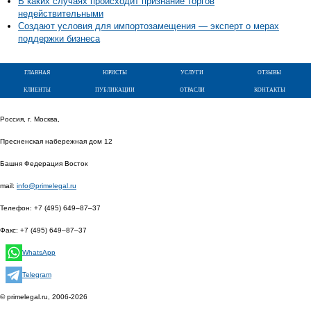
В каких случаях происходит признание торгов
недействительными
Создают условия для импортозамещения — эксперт о мерах
поддержки бизнеса
главная
юристы
услуги
отзывы
клиенты
публикации
отрасли
контакты
Россия, г. Москва,
Пресненская набережная дом 12
Башня Федерация Восток
mail:
info@primelegal.ru
Телефон:
+7 (495) 649–87–37
Факс:
+7 (495) 649–87–37
WhatsApp
Telegram
© primelegal.ru, 2006-2026