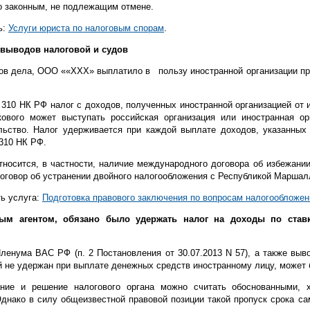
о законным, не подлежащим отмене.
ь:
Услуги юриста по налоговым спорам
.
выводов налоговой и судов
ов дела, ООО ««ХХХ» выплатило в пользу иностранной организации про
т. 310 НК РФ налог с доходов, полученных иностранной организацией от
акового может выступать российская организация или иностранная 
льство. Налог удерживается при каждой выплате доходов, указанных
 310 НК РФ.
тносится, в частности, наличие международного договора об избежани
оговор об устранении двойного налогообложения с Республикой Маршал
ь услуга:
Подготовка правового заключения по вопросам налогообложен
ым агентом, обязано было удержать налог на доходы по став
ленума ВАС РФ (п. 2 Постановления от 30.07.2013 N 57), а также выв
ый не удержан при выплате денежных средств иностранному лицу, может б
ание и решение налогового органа можно считать обоснованными, 
днако в силу общеизвестной правовой позиции такой пропуск срока са