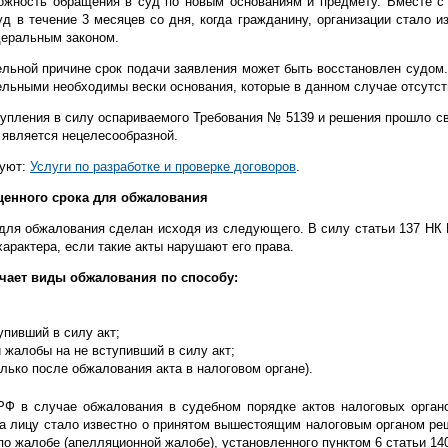
жность обращения в суд по новым основаниям и предмету. Вместе с 
д в течение 3 месяцев со дня, когда гражданину, организации стало и
деральным законом.
ьной причине срок подачи заявления может быть восстановлен судом. 
льными необходимы вески основания, которые в данном случае отсутст
упления в силу оспариваемого Требования № 5139 и решения прошло св
 является нецелесообразной.
суют:
Услуги по разработке и проверке договоров
.
енного срока для обжалования
 для обжалования сделан исходя из следующего. В силу статьи 137 НК
характера, если такие акты нарушают его права.
ичает виды обжалования по способу:
упивший в силу акт;
 жалобы на не вступивший в силу акт;
олько после обжалования акта в налоговом органе).
 РФ в случае обжалования в судебном порядке актов налоговых орган
да лицу стало известно о принятом вышестоящим налоговым органом ре
по жалобе (апелляционной жалобе), установленного пунктом 6 статьи 14