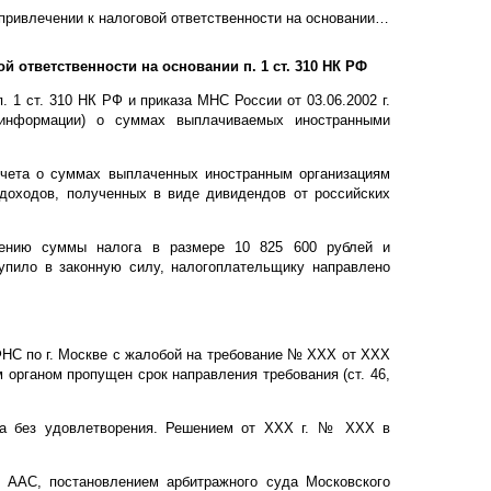
 к налоговой ответственности на основании п. 1 ст. 310 НК РФ
 ответственности на основании п. 1 ст. 310 НК РФ
 1 ст. 310 НК РФ и приказа МНС России от 03.06.2002 г.
(информации) о суммах выплачиваемых иностранными
счета о суммах выплаченных иностранным организациям
 доходов, полученных в виде дивидендов от российских
жению суммы налога в размере 10 825 600 рублей и
упило в законную силу, налогоплательщику направлено
НС по г. Москве с жалобой на требование № ХХХ от ХХХ
 органом пропущен срок направления требования (ст. 46,
а без удовлетворения. Решением от ХХХ г. № ХХХ в
 ААС, постановлением арбитражного суда Московского