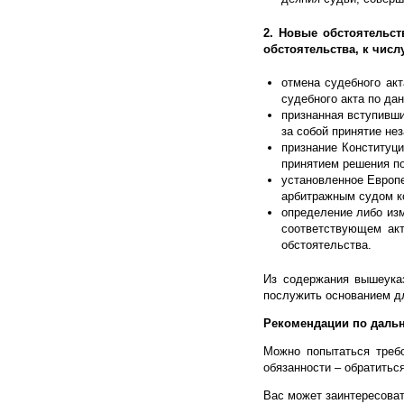
2. Новые обстоятельст
обстоятельства, к числ
отмена судебного ак
судебного акта по да
признанная вступивши
за собой принятие не
признание Конституц
принятием решения п
установленное Европе
арбитражным судом ко
определение либо из
соответствующем ак
обстоятельства.
Из содержания вышеука
послужить основанием д
Рекомендации по даль
Можно попытаться треб
обязанности – обратитьс
Вас может заинтересова