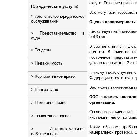
округа, Решение признан
Юридические услуги:
Вас могут заинтересоват
>
Абонентское юридическое
обслуживание
Оценка правомерности 
Как следует из материал
>
Представительство в
Юридическое
2013 год.
обслуживание
суде
юридических лиц
В соответствии с п. 1 с
>
Тендеры
Представительство в
агентом. В качестве т
Юридическое
арбитражном суде
обслуживание
постоянное представите
иностранных компаний
установленные в п. 2 ст.
>
Недвижимость
Организация и
Представительство в суде
проведение тендеров,
по гражданским и
Юридическое
конкурсов, аукционов
К числу таких случаев о
административным делам
обслуживание МФО: МКК и
>
Корпоративное право
Сопровождение сделок с
Федерации отсутствует д
МФК
недвижимостью
Сопровождение участия в
Досудебное
тендерах, конкурсах,
Вас может заинтересоват
урегулирование споров
>
Банкротство
Слияния и поглощения
Юридическое
Регистрация
аукционах
юридических лиц
обслуживание банков
недвижимости
ООО являясь налогов
Взыскание задолженности
юридических лиц
организации.
>
Налоговое право
Банкротство физических
Привлечение
Юридическое
Инвестиции в
лиц
финансирования для
сопровождение
недвижимость в Москве
Согласно разъяснению П
Возврат долгов частных
бизнеса
строительных компаний
>
Таможенное право
Налоговые споры
лиц
Банкротство юридических
инстанции, налог, котор
Снижение кадастровой
лиц
Сопровождение
Юридическое
стоимости
Налоговая консультация
Коллекторские услуги
Таким образом, требов
инвестиционных проектов
обслуживание стартапов
>
Интеллектуальная
Организация поставок
камеральной проверки. О
продукции и
собственность
Постановка помещений на
Возмещение НДС
Защита от