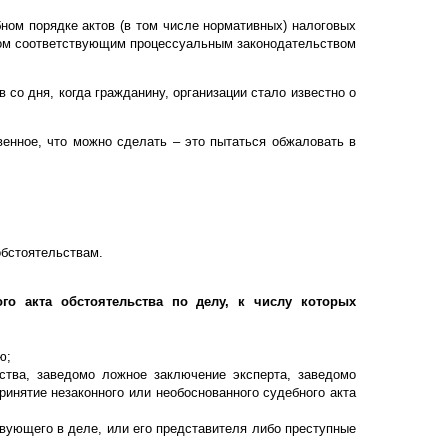
бном порядке актов (в том числе нормативных) налоговых
нном соответствующим процессуальным законодательством
 со дня, когда гражданину, организации стало известно о
венное, что можно сделать – это пытаться обжаловать в
обстоятельствам.
го акта обстоятельства по делу, к числу которых
ю;
тва, заведомо ложное заключение эксперта, заведомо
инятие незаконного или необоснованного судебного акта
вующего в деле, или его представителя либо преступные