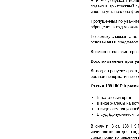
АПК РФ допускает возмо
подано в арбитражный су
иное не установлено фе
Пропущенный по уважител
обращения в суд уважите
Поскольку с момента вст
основанием и предметом
Возможно, вас заинтере
Восстановление пропущ
Вывод о пропуске срока
органов ненормативного 
Статья 138 НК РФ разл
В налоговый орган
в виде жалобы на вст
в виде апелляционной
В суд (допускается т
В силу п. 3 ст. 138 НК
исчисляется со дня, ког
срока принятия решения 