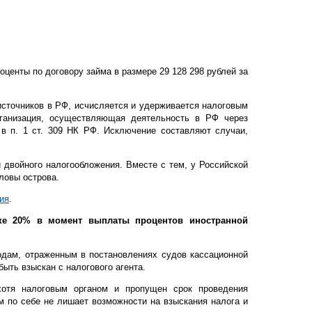
центы по договору займа в размере 29 128 298 рублей за
 источников в РФ, исчисляется и удерживается налоговым
организация, осуществляющая деятельность в РФ через
 в п. 1 ст. 309 НК РФ. Исключение составляют случаи,
и двойного налогообложения. Вместе с тем, у Российской
ловы острова.
ия
.
ке 20% в момент выплаты процентов иностранной
одам, отраженным в постановлениях судов кассационной
ыть взыскан с налогового агента.
хотя налоговым органом и пропущен срок проведения
м по себе не лишает возможности на взыскания налога и