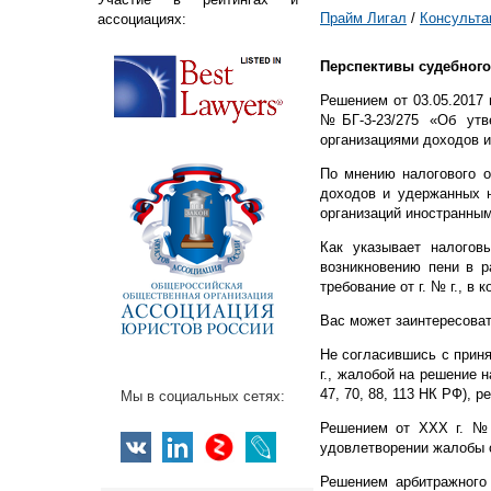
Прайм Лигал
/
Консульта
ассоциациях:
Перспективы судебного 
Решением от 03.05.2017 
№БГ-3-23/275 «Об утв
организациями доходов 
По мнению налогового 
доходов и удержанных н
организаций иностранны
Как указывает налого
возникновению пени в 
требование от г. № г., 
Вас может заинтересова
Не согласившись с прин
г., жалобой на решение 
47, 70, 88, 113 НК РФ),
Мы в социальных сетях:
Решением от ХХХ г. №
удовлетворении жалобы 
Решением арбитражного