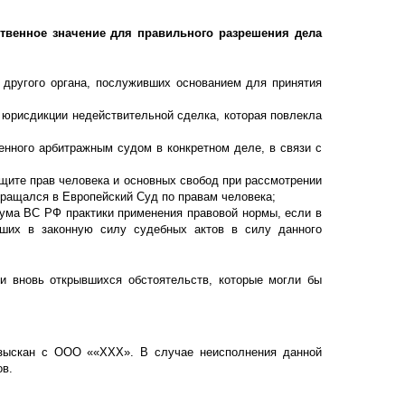
ственное значение для правильного разрешения дела
 другого органа, послуживших основанием для принятия
 юрисдикции недействительной сделка, которая повлекла
нного арбитражным судом в конкретном деле, в связи с
щите прав человека и основных свобод при рассмотрении
бращался в Европейский Суд по правам человека;
ума ВС РФ практики применения правовой нормы, если в
ших в законную силу судебных актов в силу данного
и вновь открывшихся обстоятельств, которые могли бы
 взыскан с ООО ««ХХХ». В случае неисполнения данной
ов.