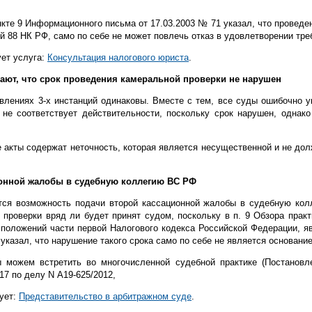
те 9 Информационного письма от 17.03.2003 № 71 указал, что проведе
й 88 НК РФ, само по себе не может повлечь отказ в удовлетворении треб
ует услуга:
Консультация налогового юриста
.
ют, что срок проведения камеральной проверки не нарушен
влениях 3-х инстанций одинаковы. Вместе с тем, все суды ошибочно у
не соответствует действительности, поскольку срок нарушен, однако
 акты содержат неточность, которая является несущественной и не до
онной жалобы в судебную коллегию ВС РФ
ся возможность подачи второй кассационной жалобы в судебную кол
 проверки вряд ли будет принят судом, поскольку в п. 9 Обзора прак
положений части первой Налогового кодекса Российской Федерации, 
 указал, что нарушение такого срока само по себе не является основан
можем встретить во многочисленной судебной практике (Постановле
17 по делу N А19-625/2012,
ует:
Представительство в арбитражном суде
.