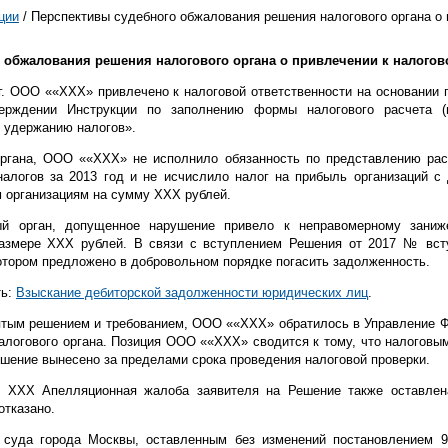
ции
/ Перспективы судебного обжалования решения налогового органа о привлечении
обжалования решения налогового органа о привлечении к налоговой
г. ООО ««ХХХ» привлечено к налоговой ответственности на основании п.
ерждении Инструкции по заполнению формы налогового расчета 
и удержанию налогов».
органа, ООО ««ХХХ» не исполнило обязанность по представлению ра
алогов за 2013 год и не исчислило налог на прибыль организаций с
м организациям на сумму ХХХ рублей.
вый орган, допущенное нарушение привело к неправомерному зани
размере ХХХ рублей. В связи с вступлением Решения от 2017 № вст
в котором предложено в добровольном порядке погасить задолженность.
ть:
Взыскание дебиторской задолженности юридических лиц
.
ятым решением и требованием, ООО ««ХХХ» обратилось в Управление Ф
налогового органа. Позиция ООО ««ХХХ» сводится к тому, что налоговым
 решение вынесено за пределами срока проведения налоговой проверки.
 ХХХ Апелляционная жалоба заявителя на Решение также оставлен
отказано.
 суда города Москвы, оставленным без изменений постановлением 9