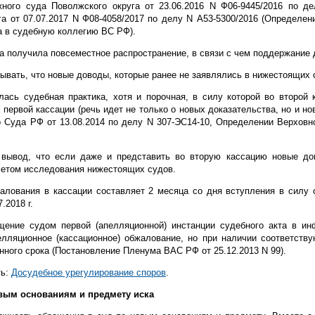
ного суда Поволжского округа от 23.06.2016 N Ф06-9445/2016 по де
га от 07.07.2017 N Ф08-4058/2017 по делу N А53-5300/2016 (Определе
а в судебную коллегию ВС РФ).
а получила повсеместное распространение, в связи с чем поддержание
тывать, что новые доводы, которые ранее не заявлялись в нижестоящих 
ась судебная практика, хотя и порочная, в силу которой во второй
первой кассации (речь идет не только о новых доказательства, но и но
 Суда РФ от 13.08.2014 по делу N 307-ЭС14-10, Определении Верховно
вывод, что если даже и представить во вторую кассацию новые дов
метом исследования нижестоящих судов.
алования в кассации составляет 2 месяца со дня вступления в силу 
.2018 г.
ение судом первой (апелляционной) инстанции судебного акта в ин
елляционное (кассационное) обжалование, но при наличии соответств
ного срока (Постановление Пленума ВАС РФ от 25.12.2013 N 99).
ть:
Досудебное урегулирование споров
.
вым основаниям и предмету иска