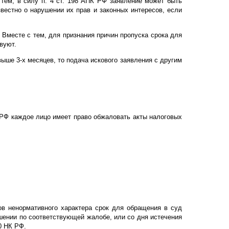
тем, в силу п. 4 ст. 198 АПК РФ заявление может быть
звестно о нарушении их прав и законных интересов, если
Вместе с тем, для признания причин пропуска срока для
вуют.
ыше 3-х месяцев, то подача искового заявления с другим
 РФ каждое лицо имеет право обжаловать акты налоговых
ов ненормативного характера срок для обращения в суд
шении по соответствующей жалобе, или со дня истечения
0 НК РФ.