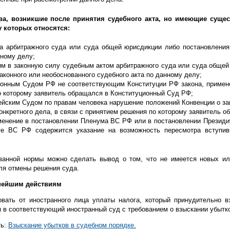
ва, возникшие после принятия судебного акта, но имеющие суще
у которых относятся:
та арбитражного суда или суда общей юрисдикции либо постановления
нному делу;
м в законную силу судебным актом арбитражного суда или суда общей
законного или необоснованного судебного акта по данному делу;
ионным Судом РФ не соответствующим Конституции РФ закона, примене
о которому заявитель обращался в Конституционный Суд РФ;
йским Судом по правам человека нарушение положений Конвенции о за
нкретного дела, в связи с принятием решения по которому заявитель о
менение в постановлении Пленума ВС РФ или в постановлении Президи
те ВС РФ содержится указание на возможность пересмотра вступив
занной нормы можно сделать вывод о том, что не имеется новых ил
ля отмены решения суда.
нейшим действиям
овать от иностранного лица уплаты налога, который принудительно
я в соответствующий иностранный суд с требованием о взыскании убытк
ть:
Взыскание убытков в судебном порядке.