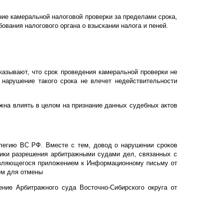
ние камеральной налоговой проверки за пределами срока,
ования налогового органа о взыскании налога и пеней.
казывают, что срок проведения камеральной проверки не
 нарушение такого срока не влечет недействительности
лжна влиять в целом на признание данных судебных актов
легию ВС РФ. Вместе с тем, довод о нарушении сроков
тики разрешения арбитражными судами дел, связанных с
являющегося приложением к Информационному письму от
ием для отмены
ние Арбитражного суда Восточно-Сибирского округа от