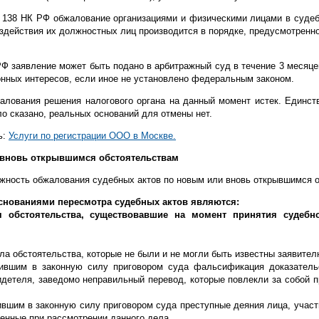
т. 138 НК РФ обжалование организациями и физическими лицами в суде
бездействия их должностных лиц производится в порядке, предусмотре
 РФ заявление может быть подано в арбитражный суд в течение 3 месяцев
онных интересов, если иное не установлено федеральным законом.
жалования решения налогового органа на данный момент истек. Единст
ло сказано, реальных оснований для отмены нет.
ь:
Услуги по регистрации ООО в Москве.
 вновь открывшимся обстоятельствам
жность обжалования судебных актов по новым или вновь открывшимся 
 основаниями пересмотра судебных актов являются:
 обстоятельства, существовавшие на момент принятия судебно
а обстоятельства, которые не были и не могли быть известны заявител
ившим в законную силу приговором суда фальсификация доказательс
детеля, заведомо неправильный перевод, которые повлекли за собой пр
вшим в законную силу приговором суда преступные деяния лица, участ
енные при рассмотрении данного дела.