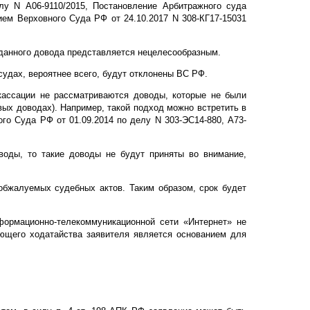
лу N А06-9110/2015, Постановление Арбитражного суда
нием Верховного Суда РФ от 24.10.2017 N 308-КГ17-15031
 данного довода представляется нецелесообразным.
судах, вероятнее всего, будут отклонены ВС РФ.
 кассации не рассматриваются доводы, которые не были
вых доводах). Например, такой подход можно встретить в
го Суда РФ от 01.09.2014 по делу N 303-ЭС14-880, А73-
оды, то такие доводы не будут приняты во внимание,
обжалуемых судебных актов. Таким образом, срок будет
формационно-телекоммуникационной сети «Интернет» не
ующего ходатайства заявителя является основанием для