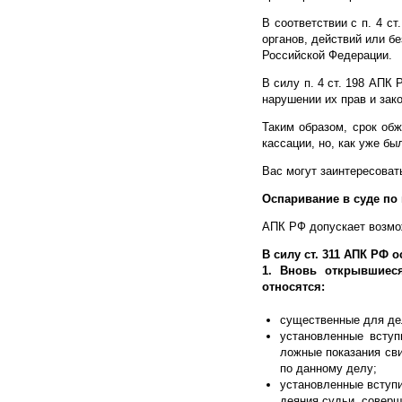
В соответствии с п. 4 с
органов, действий или 
Российской Федерации.
В силу п. 4 ст. 198 АПК
нарушении их прав и зак
Таким образом, срок об
кассации, но, как уже бы
Вас могут заинтересоват
Оспаривание в суде по
АПК РФ допускает возмо
В силу ст. 311 АПК РФ
1. Вновь открывшиеся
относятся:
существенные для дел
установленные вступ
ложные показания сви
по данному делу;
установленные вступи
деяния судьи, соверш